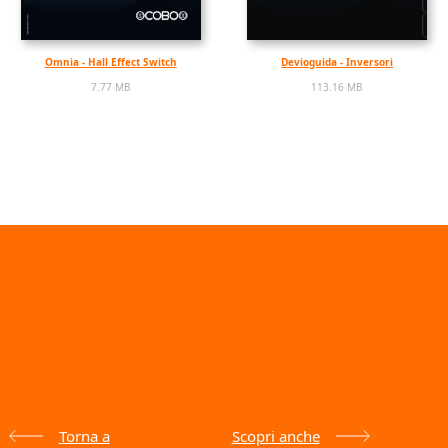
Omnia - Hall Effect Switch
Devioguida - Inversori
7.77 MB
113.16 MB
Torna a
Scopri anche