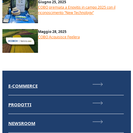
Giugno 25, 2025
COBO premiata a Enovitis in campo 2025 con il
riconoscimento “New Technology”
Maggio 28, 2025
COBO Acquisisce Feelera
E-COMMERCE
PRODOTTI
NEWSROOM