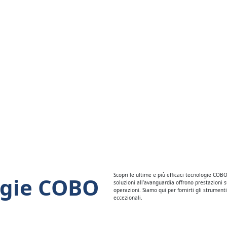
Scopri le ultime e più efficaci tecnologie COBO
ogie COBO
soluzioni all’avanguardia offrono prestazioni 
operazioni. Siamo qui per fornirti gli strument
eccezionali.