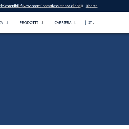
ch
Sostenibilità
Newsroom
Contatti
Assistenza clienti
Ricerca
ZA
PRODOTTI
CARRIERA
IT