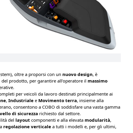
ystem), oltre a proporsi con un
nuovo design
, è
a
del prodotto, per garantire all’operatore il
massimo
rative.
ompleti per veicoli da lavoro destinati principalmente ai
one
,
Industriale
e
Movimento terra
, insieme alla
i operano, consentono a COBO di soddisfare una vasta gamma
ivello di sicurezza
richiesto dal settore.
lità del
layout
componenti e alla elevata
modularità
,
la
regolazione verticale
a tutti i modelli e, per gli ultimi,