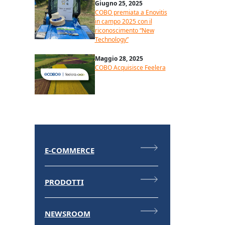
Giugno 25, 2025
COBO premiata a Enovitis
in campo 2025 con il
riconoscimento “New
Technology”
Maggio 28, 2025
COBO Acquisisce Feelera
E-COMMERCE
PRODOTTI
NEWSROOM