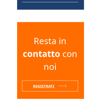
Resta in
contatto
con
noi
REGISTRATI