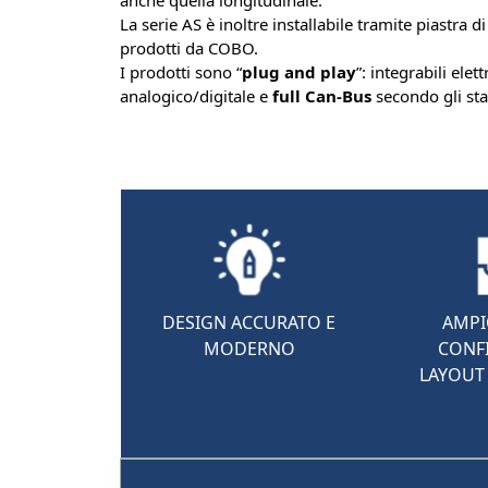
anche quella longitudinale.
La serie AS è inoltre installabile tramite piastra 
prodotti da COBO.
I prodotti sono “
plug and play
”: integrabili elet
analogico/digitale e
full Can-Bus
secondo gli st
DESIGN ACCURATO E
AMPI
MODERNO
CONFI
LAYOUT