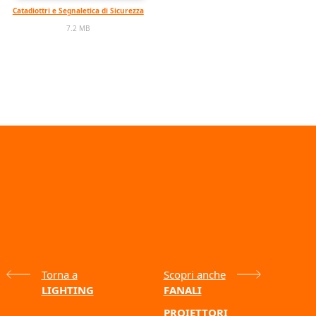
Catadiottri e Segnaletica di Sicurezza
7.2 MB
Torna a
Scopri anche
LIGHTING
FANALI
PROIETTORI