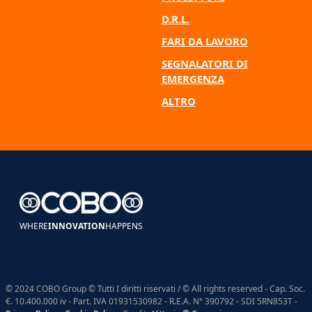
D.R.L.
FARI DA LAVORO
SEGNALATORI DI
EMERGENZA
ALTRO
WHERE
INNOVATION
HAPPENS
© 2024 COBO Group © Tutti I diritti riservati / © All rights reserved - Cap. Soc.
€. 10.400.000 iv - Part. IVA 01931530982 - R.E.A. N° 390792 - SDI 5RN853T -