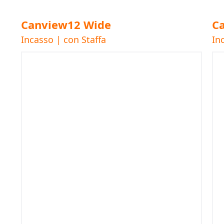
Canview12 Wide
C
Incasso | con Staffa
In