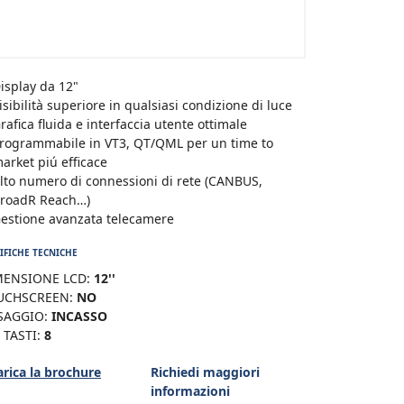
isplay da 12"
isibilità superiore in qualsiasi condizione di luce
rafica fluida e interfaccia utente ottimale
rogrammabile in VT3, QT/QML per un time to
arket piú efficace
lto numero di connessioni di rete (CANBUS,
roadR Reach…)
estione avanzata telecamere
IFICHE TECNICHE
MENSIONE LCD:
12''
UCHSCREEN:
NO
SAGGIO:
INCASSO
 TASTI:
8
arica la brochure
Richiedi maggiori
informazioni