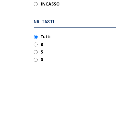
INCASSO
NR. TASTI
Tutti
8
5
0