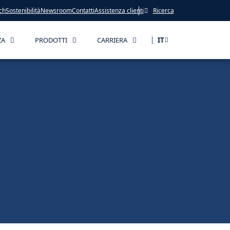
ch
Sostenibilità
Newsroom
Contatti
Assistenza clienti
Ricerca
ZA
PRODOTTI
CARRIERA
IT