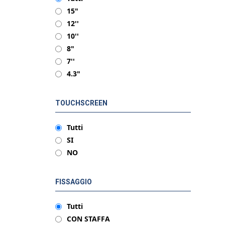
15"
12''
10''
8"
7''
4.3"
TOUCHSCREEN
Tutti
SI
NO
FISSAGGIO
Tutti
CON STAFFA