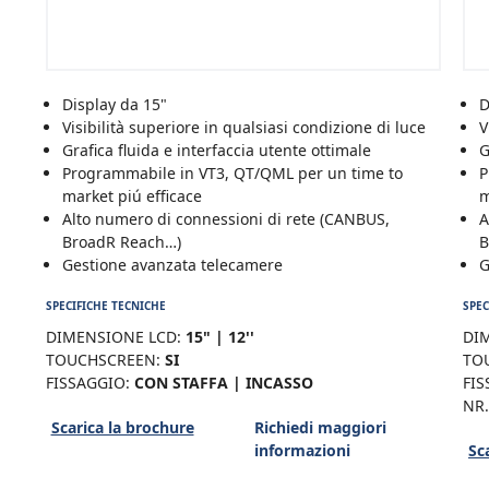
Display da 15"
D
Visibilità superiore in qualsiasi condizione di luce
V
Grafica fluida e interfaccia utente ottimale
G
Programmabile in VT3, QT/QML per un time to
P
market piú efficace
m
Alto numero di connessioni di rete (CANBUS,
A
BroadR Reach…)
B
Gestione avanzata telecamere
G
SPECIFICHE TECNICHE
SPEC
DIMENSIONE LCD:
15" | 12''
DI
TOUCHSCREEN:
SI
TO
FISSAGGIO:
CON STAFFA | INCASSO
FIS
NR.
Scarica la brochure
Richiedi maggiori
informazioni
Sc