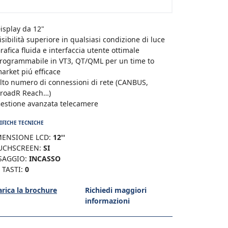
isplay da 12"
isibilità superiore in qualsiasi condizione di luce
rafica fluida e interfaccia utente ottimale
rogrammabile in VT3, QT/QML per un time to
arket piú efficace
lto numero di connessioni di rete (CANBUS,
roadR Reach…)
estione avanzata telecamere
IFICHE TECNICHE
MENSIONE LCD:
12''
UCHSCREEN:
SI
SAGGIO:
INCASSO
 TASTI:
0
arica la brochure
Richiedi maggiori
informazioni