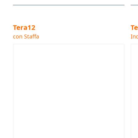
Tera12
T
con Staffa
In