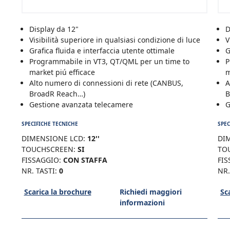
Display da 12"
D
Visibilità superiore in qualsiasi condizione di luce
V
Grafica fluida e interfaccia utente ottimale
G
Programmabile in VT3, QT/QML per un time to
P
market piú efficace
m
Alto numero di connessioni di rete (CANBUS,
A
BroadR Reach…)
B
Gestione avanzata telecamere
G
SPECIFICHE TECNICHE
SPEC
DIMENSIONE LCD:
12''
DI
TOUCHSCREEN:
SI
TO
FISSAGGIO:
CON STAFFA
FIS
NR. TASTI:
0
NR.
Scarica la brochure
Richiedi maggiori
Sc
informazioni