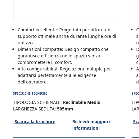
Comfort eccellente: Progettato per offrire un
C
supporto ottimale anche durante lunghe ore di
s
utilizzo.
u
Dimensioni compatte: Design compatto che
D
garantisce efficienza nello spazio senza
g
compromettere il comfort.
c
Alta configurabilità: Regolazioni multiple per
A
adattarsi perfettamente alle esigenze
a
dell'operatore.
d
SPECIFICHE TECNICHE
SPEC
TIPOLOGIA SCHIENALE:
Reclinabile Medio
TIP
LARGHEZZA SEDUTA:
505mm
LA
Scarica la brochure
Richiedi maggiori
Sc
informazioni