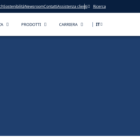
ch
Sostenibilità
Newsroom
Contatti
Assistenza clienti
Ricerca
ZA
PRODOTTI
CARRIERA
IT