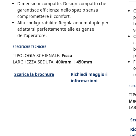
Dimensioni compatte: Design compatto che
garantisce efficienza nello spazio senza
C
compromettere il comfort.
p
Alta configurabilità: Regolazioni multiple per
b
adattarsi perfettamente alle esigenze
v
dell'operatore.
C
c
SPECIFICHE TECNICHE
b
TIPOLOGIA SCHIENALE:
Fisso
p
LARGHEZZA SEDUTA:
400mm | 450mm
F
o
Scarica la brochure
Richiedi maggiori
m
informazioni
SPEC
TIP
Med
LA
Sc
Ri
in