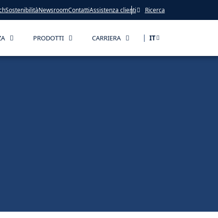
ch
Sostenibilità
Newsroom
Contatti
Assistenza clienti
Ricerca
ZA
PRODOTTI
CARRIERA
IT