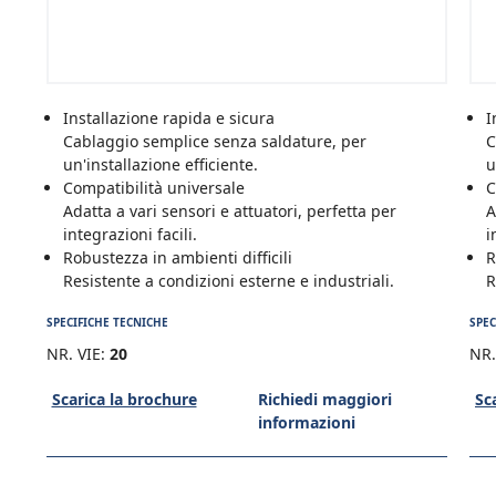
Installazione rapida e sicura
I
Cablaggio semplice senza saldature, per
C
un'installazione efficiente.
u
Compatibilità universale
C
Adatta a vari sensori e attuatori, perfetta per
A
integrazioni facili.
i
Robustezza in ambienti difficili
R
Resistente a condizioni esterne e industriali.
R
SPECIFICHE TECNICHE
SPEC
NR. VIE:
20
NR.
Scarica la brochure
Richiedi maggiori
Sc
informazioni