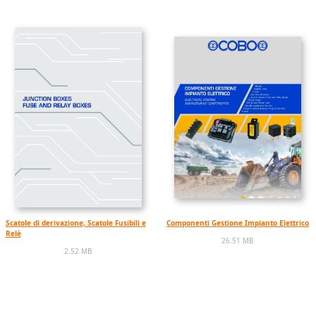
Scatole di derivazione, Scatole Fusibili e
Componenti Gestione Impianto Elettrico
Relè
26.51 MB
2.52 MB