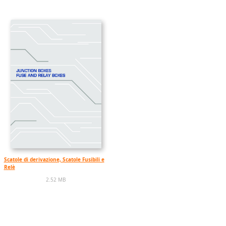
Scatole di derivazione, Scatole Fusibili e
Relè
2.52 MB