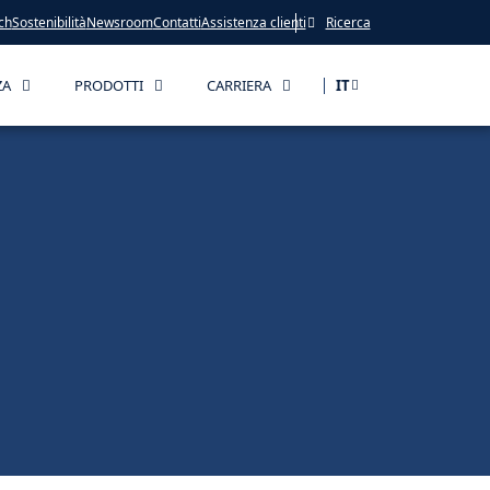
ch
Sostenibilità
Newsroom
Contatti
Assistenza clienti
Ricerca
ZA
PRODOTTI
CARRIERA
IT