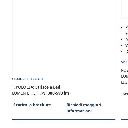
P
e
M
V
D
SPEC
POS
LUM
SPECIFICHE TECNICHE
LIG
TIPOLOGIA:
Strisce a Led
LUMEN EFFETTIVI:
380-590 lm
Sc
Scarica la brochure
Richiedi maggiori
informazioni