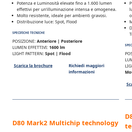
Potenza e Luminosità elevate fino a 1.600 lumen
P
effettivi per un’illuminazione intensa e omogenea.
l
Molto resistente, ideale per ambienti gravosi.
o
Distribuzione luce: Spot, Flood
M
D
SPECIFICHE TECNICHE
T
POSIZIONE:
Anteriore | Posteriore
SPEC
LUMEN EFFETTIVI:
1600 lm
LIGHT PATTERN:
Spot | Flood
POS
LUM
Scarica la brochure
Richiedi maggiori
LIG
informazioni
Mo
Sc
D8
D80 Mark2 Multichip technology
t