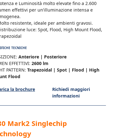
otenza e Luminosità molto elevate fino a 2.600
umen effettivi per un’illuminazione intensa e
mogenea.
olto resistente, ideale per ambienti gravosi.
istribuzione luce: Spot, Flood, High Mount Flood,
rapezoidal
IFICHE TECNICHE
IZIONE:
Anteriore | Posteriore
EN EFFETTIVI:
2600 lm
HT PATTERN:
Trapezoidal | Spot | Flood | High
unt Flood
arica la brochure
Richiedi maggiori
informazioni
0 Mark2 Singlechip
echnology