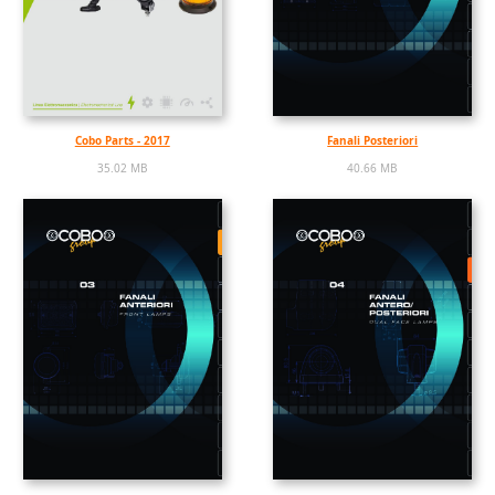
Cobo Parts - 2017
Fanali Posteriori
35.02 MB
40.66 MB