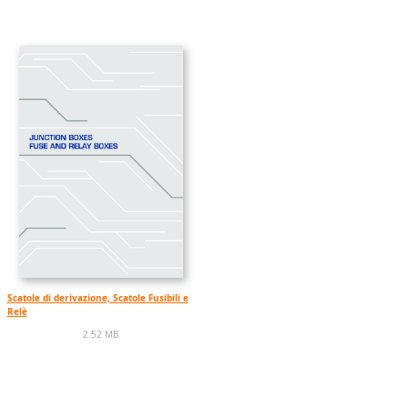
Scatole di derivazione, Scatole Fusibili e
Relè
2.52 MB