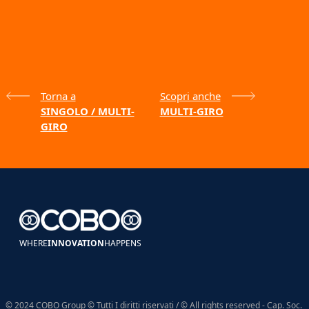
Torna a
Scopri anche
SINGOLO / MULTI-
MULTI-GIRO
GIRO
WHERE
INNOVATION
HAPPENS
© 2024 COBO Group © Tutti I diritti riservati / © All rights reserved - Cap. Soc.