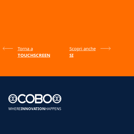
Torna a
Scopri anche
TOUCHSCREEN
SI
WHERE
INNOVATION
HAPPENS