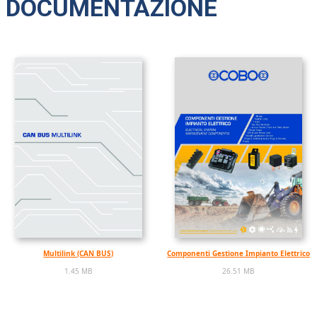
DOCUMENTAZIONE
Multilink (CAN BUS)
Componenti Gestione Impianto Elettrico
1.45 MB
26.51 MB