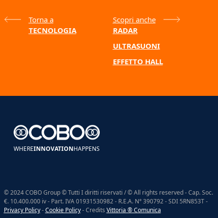
Torna a
Scopri anche
TECNOLOGIA
RADAR
ULTRASUONI
EFFETTO HALL
WHERE
INNOVATION
HAPPENS
© 2024 COBO Group © Tutti I diritti riservati / © All rights reserved - Cap. Soc.
€. 10.400.000 iv - Part. IVA 01931530982 - R.E.A. N° 390792 - SDI 5RN853T -
Privacy Policy
-
Cookie Policy
- Credits
Vittoria ® Comunica