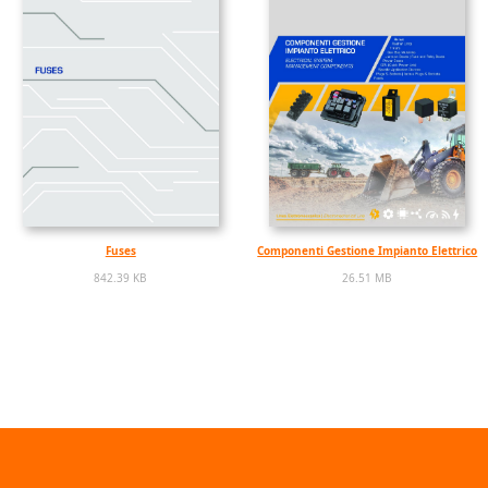
Fuses
Componenti Gestione Impianto Elettrico
842.39 KB
26.51 MB