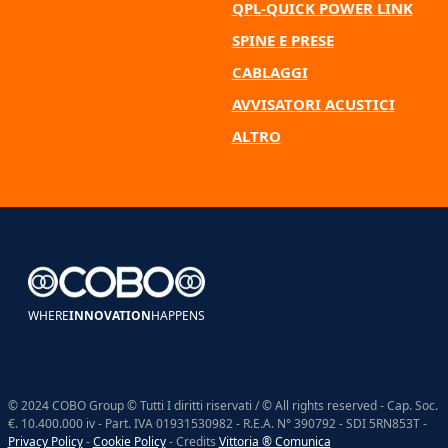
QPL-QUICK POWER LINK
SPINE E PRESE
CABLAGGI
AVVISATORI ACUSTICI
ALTRO
WHERE
INNOVATION
HAPPENS
© 2024 COBO Group © Tutti I diritti riservati / © All rights reserved - Cap. Soc.
€. 10.400.000 iv - Part. IVA 01931530982 - R.E.A. N° 390792 - SDI 5RN853T -
Privacy Policy
-
Cookie Policy
- Credits
Vittoria ® Comunica