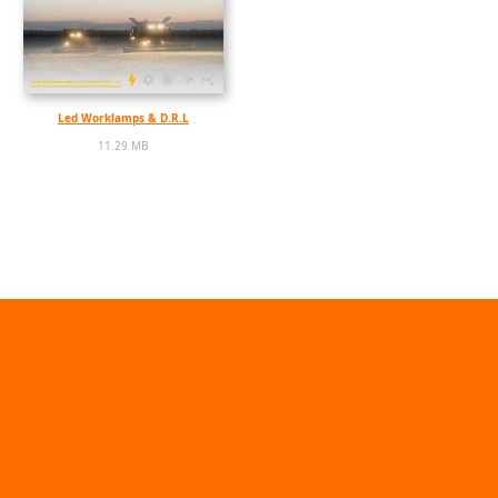
Led Worklamps & D.R.L
11.29 MB