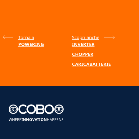
Torna a
Scopri anche
POWERING
INVERTER
CHOPPER
CARICABATTERIE
WHERE
INNOVATION
HAPPENS