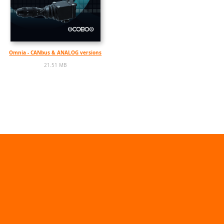
Omnia - CANbus & ANALOG versions
21.51 MB