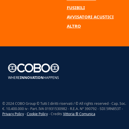
FUSIBILI
AVVISATORI ACUSTICI
ALTRO
WHERE
INNOVATION
HAPPENS
© 2024 COBO Group © Tutti I diritti riservati / © All rights reserved - Cap. Soc.
€. 10.400.000 iv - Part. IVA 01931530982 - R.E.A. N° 390792 - SDI 5RN853T -
Privacy Policy
-
Cookie Policy
- Credits
Vittoria ® Comunica