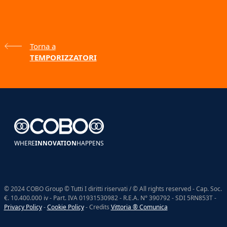
Torna a
TEMPORIZZATORI
WHERE
INNOVATION
HAPPENS
© 2024 COBO Group © Tutti I diritti riservati / © All rights reserved - Cap. Soc.
€. 10.400.000 iv - Part. IVA 01931530982 - R.E.A. N° 390792 - SDI 5RN853T -
Privacy Policy
-
Cookie Policy
- Credits
Vittoria ® Comunica