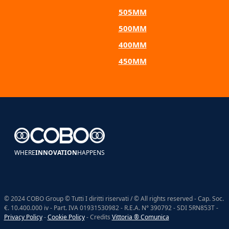
505MM
500MM
400MM
450MM
WHERE
INNOVATION
HAPPENS
© 2024 COBO Group © Tutti I diritti riservati / © All rights reserved - Cap. Soc.
€. 10.400.000 iv - Part. IVA 01931530982 - R.E.A. N° 390792 - SDI 5RN853T -
Privacy Policy
-
Cookie Policy
- Credits
Vittoria ® Comunica