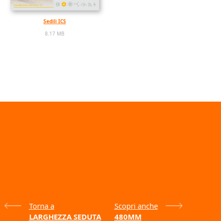
Sedili ICS
8.17 MB
Torna a
Scopri anche
LARGHEZZA SEDUTA
480MM