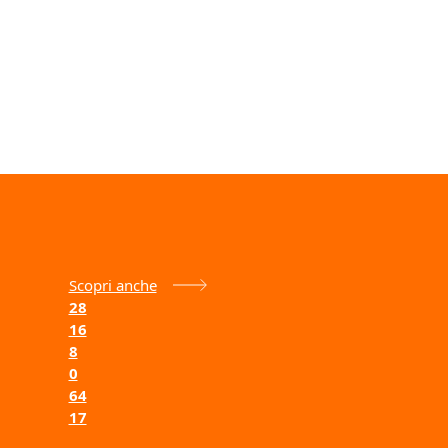
Scopri anche
28
16
8
0
64
17