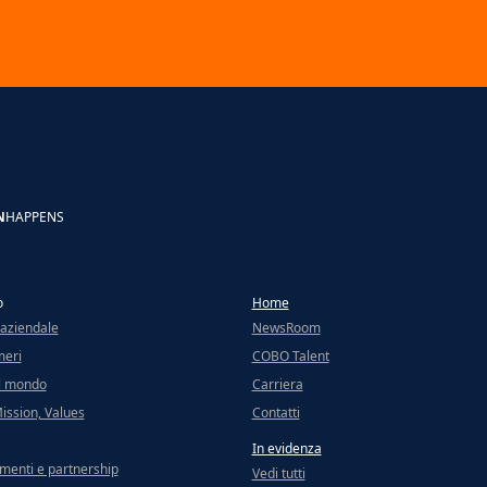
N
HAPPENS
o
Home
 aziendale
NewsRoom
meri
COBO Talent
l mondo
Carriera
Mission, Values
Contatti
In evidenza
menti e partnership
Vedi tutti