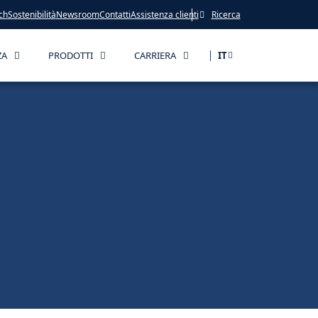
ch
Sostenibilità
Newsroom
Contatti
Assistenza clienti
Ricerca
ZA
PRODOTTI
CARRIERA
IT