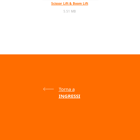
Scissor Lift & Boom Lift
5.51 MB
Torna a
INGRESSI