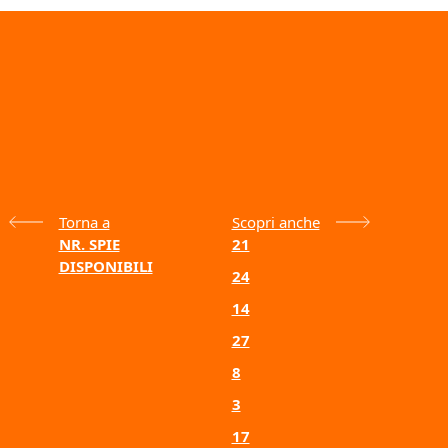
Torna a
Scopri anche
NR. SPIE
21
DISPONIBILI
24
14
27
8
3
17