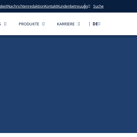
gkeit
Nachrichtenredaktion
Kontakt
Kundenbetreuung
Suche
S
PRODUKTE
KARRIERE
DE