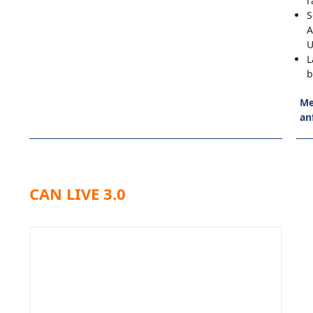
r
S
A
U
L
b
Me
an
CAN LIVE 3.0