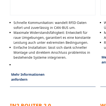
Schnelle Kommunikation: wandelt RFID-Daten
W
sofort und zuverlässig in CAN-BUS um.
Ü
Maximale Widerstandsfähigkeit: Entwickelt für
M
raue Umgebungen, garantiert es eine konstante
A
Leistung auch unter extremsten Bedingungen.
R
Einfache Installation: lässt sich dank schneller
u
Montage und direktem Anschluss problemlos in
Me
bestehende Systeme integrieren.
an
Mehr Informationen
anfordern
IN2 ROUTER 2.0
W