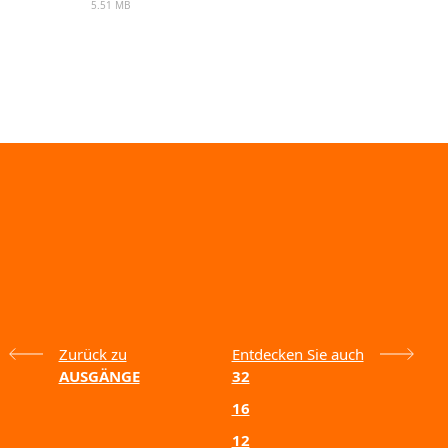
5.51 MB
Zurück zu
Entdecken Sie auch
AUSGÄNGE
32
16
12