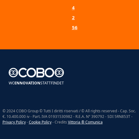
4
2
56
WO
INNOVATION
STATTFINDET
© 2024 COBO Group © Tutti I diritti riservati / © All rights reserved - Cap. Soc.
€. 10.400.000 iv - Part. IVA 01931530982 - R.E.A. N° 390792 - SDI 5RN853T -
Privacy Policy
-
Cookie Policy
- Credits
Vittoria ® Comunica